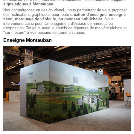
signalétiques à Montauban
Nos compétences en design visuel , nous permettent de vous proposer
des réalisations graphiques pour toute
création d'enseigne, enseigne
néon, marquage de véhicule, ou panneau publicitaire.
Nous
intervenons aussi pour l'aménagement d'espace commercial ou
d'exposition. Toujours avec le soucis de répondre de manière globale et
"sur mesure" à vos besoins de communication.
Enseigne Montauban