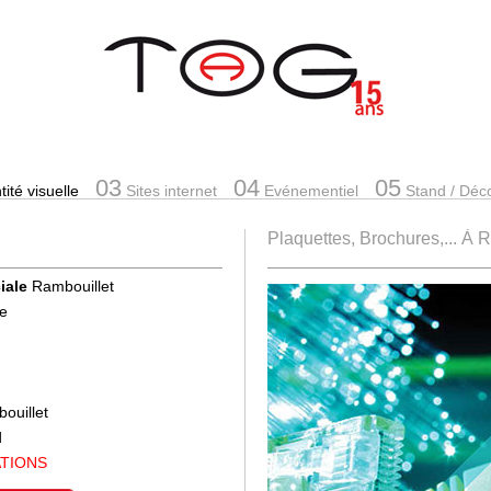
03
04
05
ité visuelle
Sites internet
Evénementiel
Stand
/ Déc
Plaquettes, Brochures,... À 
iale
Rambouillet
se
bouillet
d
ATIONS