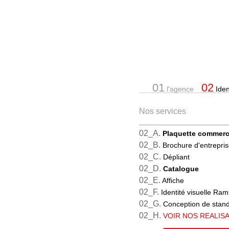
01
02
l'agence
Ident
Nos services
02_A.
Plaquette commerc
02_B.
Brochure d'entrepri
02_C.
Dépliant
02_D.
Catalogue
02_E.
Affiche
02_F.
Identité visuelle Ram
02_G.
Conception de stan
02_H.
VOIR NOS REALIS