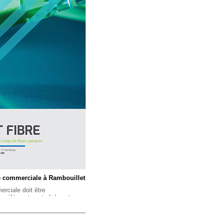
te commerciale à Rambouillet
erciale doit être
 un élément central de votre
ous lancer dans sa conception
et la diffusion de ce document