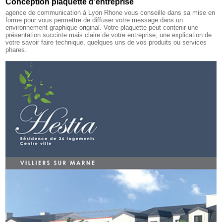
Conception plaquette d'entreprise
agence de communication à Lyon Rhone
vous conseille dans sa mise en
forme pour vous permettre de diffuser votre message dans un
environnement graphique original. Votre plaquette peut contenir une
présentation succinte mais claire de votre entreprise, une explication de
votre savoir faire technique, quelques uns de vos produits ou services
phares.