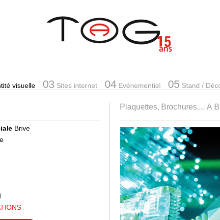
03
04
05
ité visuelle
Sites internet
Evénementiel
Stand
/ Déc
Plaquettes, Brochures,... À B
iale
Brive
se
e
d
ATIONS