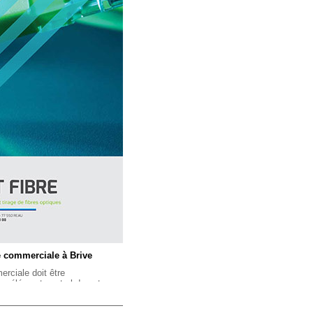
e commerciale à Brive
erciale doit être
 un élément central de votre
ous lancer dans sa conception
et la diffusion de ce document