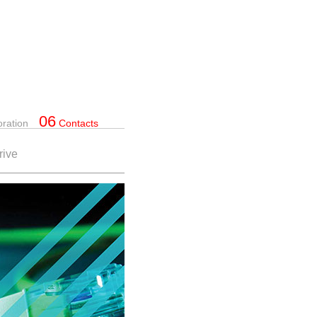
06
oration
Contacts
rive