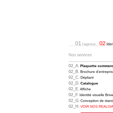
01
02
l'agence
Ident
Nos services
02_A.
Plaquette commerc
02_B.
Brochure d'entrepri
02_C.
Dépliant
02_D.
Catalogue
02_E.
Affiche
02_F.
Identité visuelle Briv
02_G.
Conception de stan
02_H.
VOIR NOS REALIS