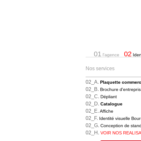
01
02
l'agence
Ident
Nos services
02_A.
Plaquette commerc
02_B.
Brochure d'entrepri
02_C.
Dépliant
02_D.
Catalogue
02_E.
Affiche
02_F.
Identité visuelle Bou
02_G.
Conception de stan
02_H.
VOIR NOS REALIS