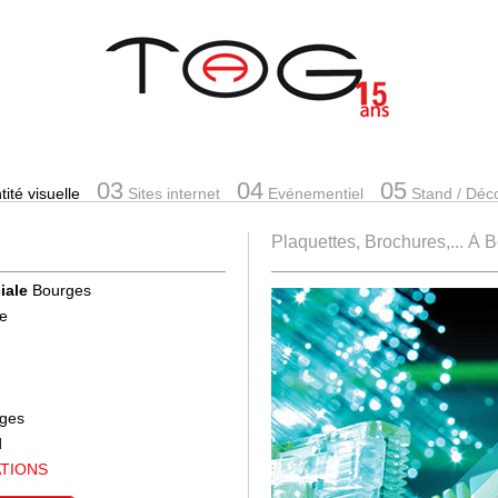
03
04
05
ité visuelle
Sites internet
Evénementiel
Stand
/ Déc
Plaquettes, Brochures,... À 
iale
Bourges
se
rges
d
ATIONS