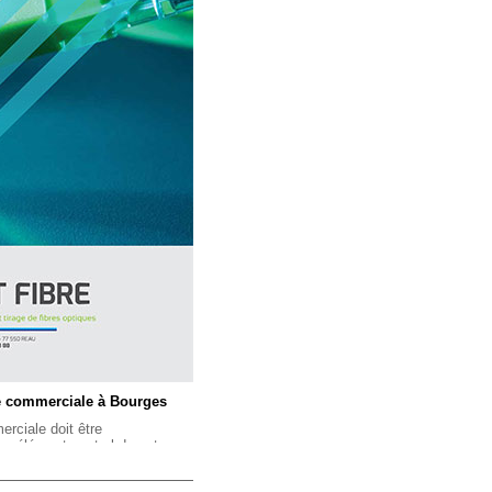
te commerciale à Bourges
erciale doit être
 un élément central de votre
ous lancer dans sa conception
et la diffusion de ce document