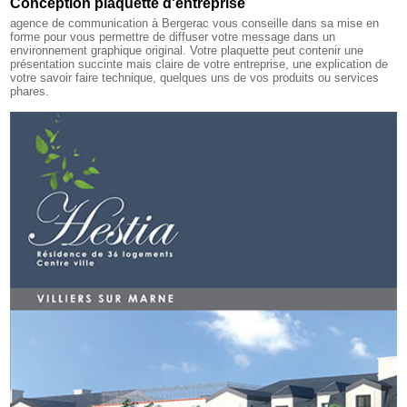
Conception plaquette d'entreprise
agence de communication à Bergerac
vous conseille dans sa mise en
forme pour vous permettre de diffuser votre message dans un
environnement graphique original. Votre plaquette peut contenir une
présentation succinte mais claire de votre entreprise, une explication de
votre savoir faire technique, quelques uns de vos produits ou services
phares.