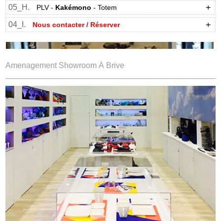
05_H.
PLV -
Kakémono
- Totem
04_I.
Nous contacter / Réserver
Amenagement Showroom À Brive