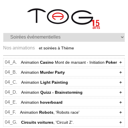
Nos animations
et soirées à Thème
04_A.
Animation
Casino
Mont de marsant - Initiation
Poker
04_B.
Animation
Murder Party
04_C.
Animation
Light Painting
04_D.
Animation
Quizz - Brainstorming
04_E.
Animation
hoverboard
04_F.
Animation
Robots
, 'Robots race'
04_G.
Circuits voitures
, 'Circuit Z'.