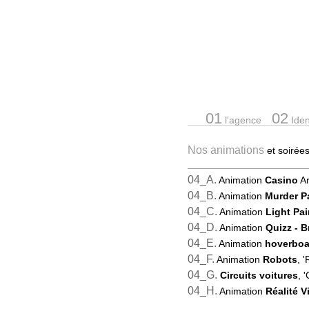
01
02
l'agence
Ident
Nos animations
et soiré
04_A.
Animation
Casino
Ar
04_B.
Animation
Murder P
04_C.
Animation
Light Pai
04_D.
Animation
Quizz - 
04_E.
Animation
hoverboa
04_F.
Animation
Robots
, 
04_G.
Circuits voitures
, '
04_H.
Animation
Réalité Vi