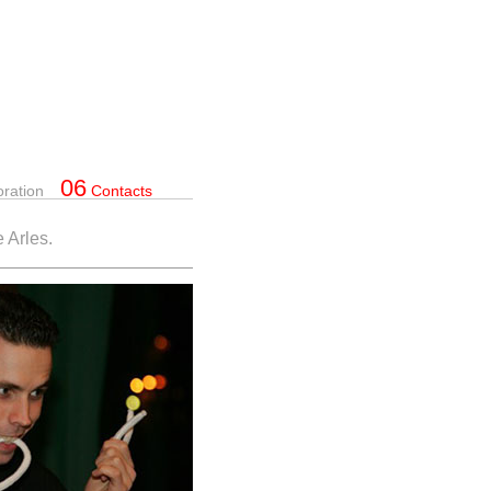
06
oration
Contacts
 Arles.