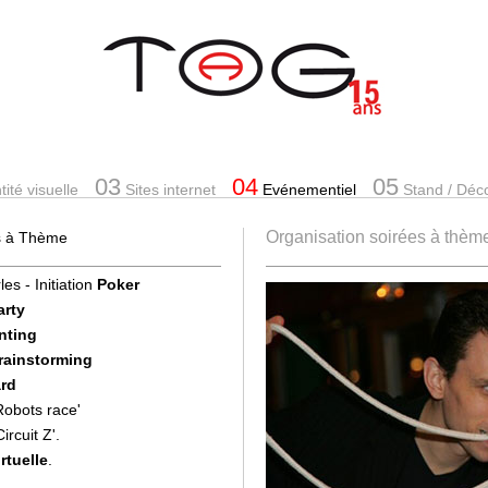
03
04
05
ité visuelle
Sites internet
Evénementiel
Stand
/ Déc
Organisation soirées à thème
es à Thème
les - Initiation
Poker
arty
nting
Brainstorming
rd
'Robots race'
Circuit Z'.
rtuelle
.