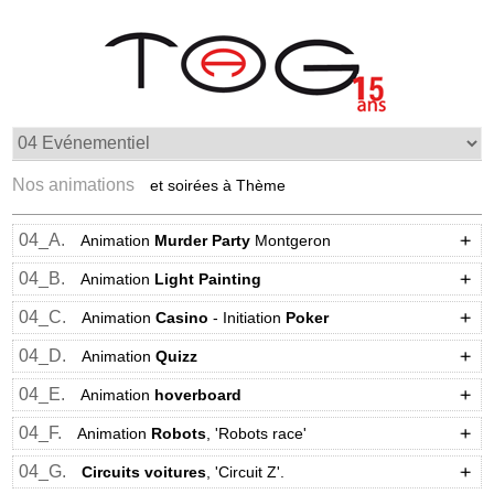
Nos animations
et soirées à Thème
04_A.
Animation
Murder Party
Montgeron
04_B.
Animation
Light Painting
04_C.
Animation
Casino
- Initiation
Poker
04_D.
Animation
Quizz
04_E.
Animation
hoverboard
04_F.
Animation
Robots
, 'Robots race'
04_G.
Circuits voitures
, 'Circuit Z'.