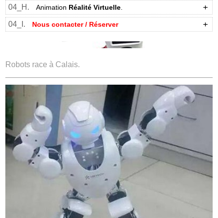
04_H.
Animation
Réalité Virtuelle
.
04_I.
Nous contacter / Réserver
Robots race à Calais.