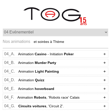
Nos animations
et soirées à Thème
04_A.
Animation
Casino
- Initiation
Poker
04_B.
Animation
Murder Party
04_C.
Animation
Light Painting
04_D.
Animation
Quizz
04_E.
Animation
hoverboard
04_F.
Animation
Robots
, 'Robots race' Calais
04_G.
Circuits voitures
, 'Circuit Z'.