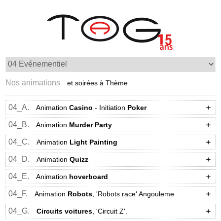
Nos animations
et soirées à Thème
04_A.
Animation
Casino
- Initiation
Poker
04_B.
Animation
Murder Party
04_C.
Animation
Light Painting
04_D.
Animation
Quizz
04_E.
Animation
hoverboard
04_F.
Animation
Robots
, 'Robots race' Angouleme
04_G.
Circuits voitures
, 'Circuit Z'.