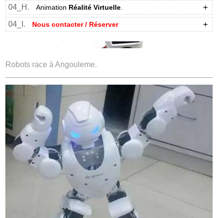
04_H.
Animation
Réalité Virtuelle
.
04_I.
Nous contacter / Réserver
Robots race à Angouleme.