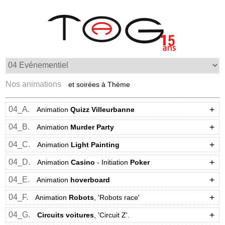
Nos animations
et soirées à Thème
04_A.
Animation
Quizz
Villeurbanne
04_B.
Animation
Murder Party
04_C.
Animation
Light Painting
04_D.
Animation
Casino
- Initiation
Poker
04_E.
Animation
hoverboard
04_F.
Animation
Robots
, 'Robots race'
04_G.
Circuits voitures
, 'Circuit Z'.