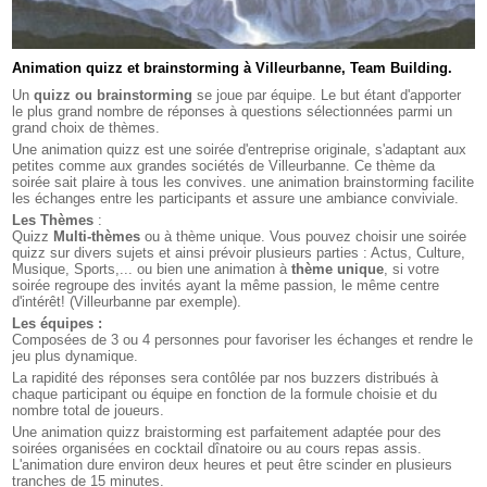
Animation quizz et brainstorming à Villeurbanne, Team Building.
Un
quizz ou brainstorming
se joue par équipe. Le but étant d'apporter
le plus grand nombre de réponses à questions sélectionnées parmi un
grand choix de thèmes.
Une animation quizz est une soirée d'entreprise originale, s'adaptant aux
petites comme aux grandes sociétés de Villeurbanne. Ce thème da
soirée sait plaire à tous les convives. une animation brainstorming facilite
les échanges entre les participants et assure une ambiance conviviale.
Les Thèmes
:
Quizz
Multi-thèmes
ou à thème unique. Vous pouvez choisir une soirée
quizz sur divers sujets et ainsi prévoir plusieurs parties : Actus, Culture,
Musique, Sports,... ou bien une animation à
thème unique
, si votre
soirée regroupe des invités ayant la même passion, le même centre
d'intérêt! (Villeurbanne par exemple).
Les équipes :
Composées de 3 ou 4 personnes pour favoriser les échanges et rendre le
jeu plus dynamique.
La rapidité des réponses sera contôlée par nos buzzers distribués à
chaque participant ou équipe en fonction de la formule choisie et du
nombre total de joueurs.
Une animation quizz braistorming est parfaitement adaptée pour des
soirées organisées en cocktail dînatoire ou au cours repas assis.
L'animation dure environ deux heures et peut être scinder en plusieurs
tranches de 15 minutes.