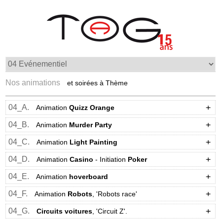
Nos animations
et soirées à Thème
04_A.
Animation
Quizz
Orange
04_B.
Animation
Murder Party
04_C.
Animation
Light Painting
04_D.
Animation
Casino
- Initiation
Poker
04_E.
Animation
hoverboard
04_F.
Animation
Robots
, 'Robots race'
04_G.
Circuits voitures
, 'Circuit Z'.