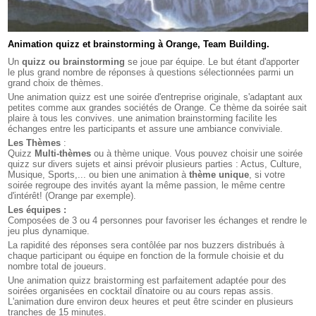
Animation quizz et brainstorming à Orange, Team Building.
Un
quizz ou brainstorming
se joue par équipe. Le but étant d'apporter
le plus grand nombre de réponses à questions sélectionnées parmi un
grand choix de thèmes.
Une animation quizz est une soirée d'entreprise originale, s'adaptant aux
petites comme aux grandes sociétés de Orange. Ce thème da soirée sait
plaire à tous les convives. une animation brainstorming facilite les
échanges entre les participants et assure une ambiance conviviale.
Les Thèmes
:
Quizz
Multi-thèmes
ou à thème unique. Vous pouvez choisir une soirée
quizz sur divers sujets et ainsi prévoir plusieurs parties : Actus, Culture,
Musique, Sports,... ou bien une animation à
thème unique
, si votre
soirée regroupe des invités ayant la même passion, le même centre
d'intérêt! (Orange par exemple).
Les équipes :
Composées de 3 ou 4 personnes pour favoriser les échanges et rendre le
jeu plus dynamique.
La rapidité des réponses sera contôlée par nos buzzers distribués à
chaque participant ou équipe en fonction de la formule choisie et du
nombre total de joueurs.
Une animation quizz braistorming est parfaitement adaptée pour des
soirées organisées en cocktail dînatoire ou au cours repas assis.
L'animation dure environ deux heures et peut être scinder en plusieurs
tranches de 15 minutes.