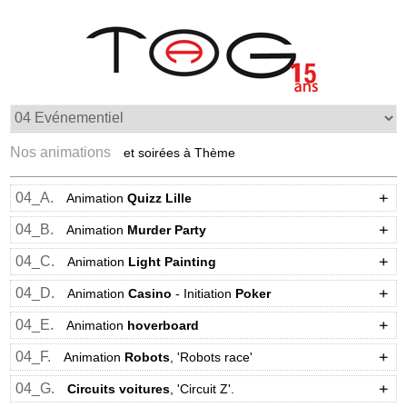
Nos animations
et soirées à Thème
04_A.
Animation
Quizz
Lille
04_B.
Animation
Murder Party
04_C.
Animation
Light Painting
04_D.
Animation
Casino
- Initiation
Poker
04_E.
Animation
hoverboard
04_F.
Animation
Robots
, 'Robots race'
04_G.
Circuits voitures
, 'Circuit Z'.