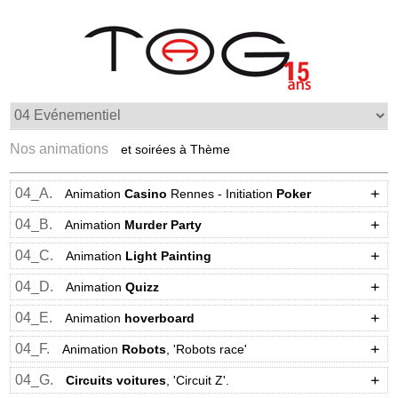
Nos animations
et soirées à Thème
04_A.
Animation
Casino
Rennes - Initiation
Poker
04_B.
Animation
Murder Party
04_C.
Animation
Light Painting
04_D.
Animation
Quizz
04_E.
Animation
hoverboard
04_F.
Animation
Robots
, 'Robots race'
04_G.
Circuits voitures
, 'Circuit Z'.