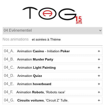
Nos animations
et soirées à Thème
04_A.
Animation
Casino
- Initiation
Poker
04_B.
Animation
Murder Party
04_C.
Animation
Light Painting
04_D.
Animation
Quizz
04_E.
Animation
hoverboard
04_F.
Animation
Robots
, 'Robots race'
04_G.
Circuits voitures
, 'Circuit Z' Tulle.