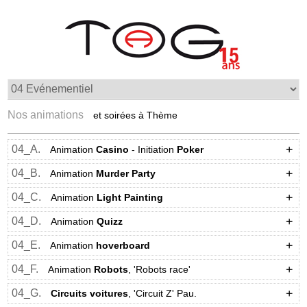
Nos animations
et soirées à Thème
04_A.
Animation
Casino
- Initiation
Poker
04_B.
Animation
Murder Party
04_C.
Animation
Light Painting
04_D.
Animation
Quizz
04_E.
Animation
hoverboard
04_F.
Animation
Robots
, 'Robots race'
04_G.
Circuits voitures
, 'Circuit Z' Pau.