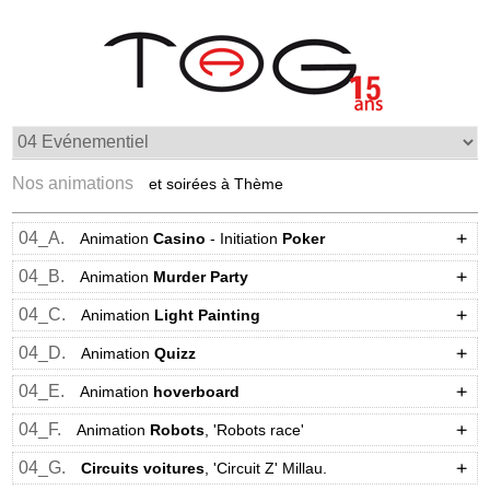
Nos animations
et soirées à Thème
04_A.
Animation
Casino
- Initiation
Poker
04_B.
Animation
Murder Party
04_C.
Animation
Light Painting
04_D.
Animation
Quizz
04_E.
Animation
hoverboard
04_F.
Animation
Robots
, 'Robots race'
04_G.
Circuits voitures
, 'Circuit Z' Millau.