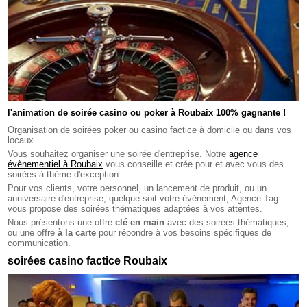
l'animation de soirée casino ou poker à Roubaix 100% gagnante !
Organisation de soirées poker ou casino factice à domicile ou dans vos
locaux
Vous souhaitez organiser une soirée d'entreprise. Notre
agence
évènementiel à Roubaix
vous conseille et crée pour et avec vous des
soirées à thème d'exception.
Pour vos clients, votre personnel, un lancement de produit, ou un
anniversaire d'entreprise, quelque soit votre événement, Agence Tag
vous propose des soirées thématiques adaptées à vos attentes.
Nous présentons une offre
clé en main
avec des soirées thématiques,
ou une offre
à la carte
pour répondre à vos besoins spécifiques de
communication.
soirées casino factice Roubaix