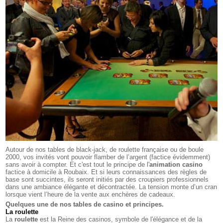
Autour de nos tables de black-jack, de roulette française ou de boule
2000, vos invités vont pouvoir flamber de l’argent (factice évidemment)
sans avoir à compter. Et c'est tout le principe de l'
animation casino
factice à domicile à Roubaix. Et si leurs connaissances des règles de
base sont succintes, ils seront initiés par des croupiers professionnels
dans une ambiance élégante et décontractée. La tension monte d’un cran
lorsque vient l’heure de la vente aux enchères de cadeaux.
Quelques une de nos tables de casino et principes.
La roulette
La
roulette
est la Reine des casinos, symbole de l'élégance et de la