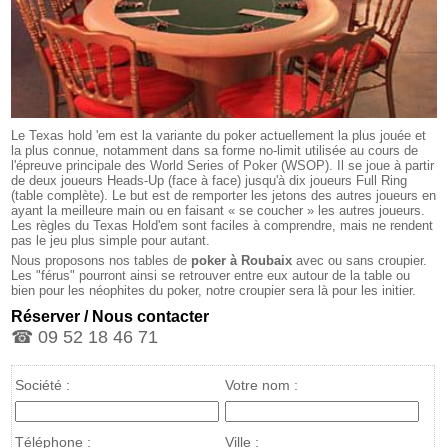
Le Texas hold 'em est la variante du poker actuellement la plus jouée et
la plus connue, notamment dans sa forme no-limit utilisée au cours de
l'épreuve principale des World Series of Poker (WSOP). Il se joue à partir
de deux joueurs Heads-Up (face à face) jusqu'à dix joueurs Full Ring
(table complète). Le but est de remporter les jetons des autres joueurs en
ayant la meilleure main ou en faisant « se coucher » les autres joueurs.
Les règles du Texas Hold'em sont faciles à comprendre, mais ne rendent
pas le jeu plus simple pour autant.
Nous proposons nos tables de
poker à Roubaix
avec ou sans croupier.
Les "férus" pourront ainsi se retrouver entre eux autour de la table ou
bien pour les néophites du poker, notre croupier sera là pour les initier.
Réserver / Nous contacter
☎ 09 52 18 46 71
Société :
Votre nom :
Téléphone :
Ville :