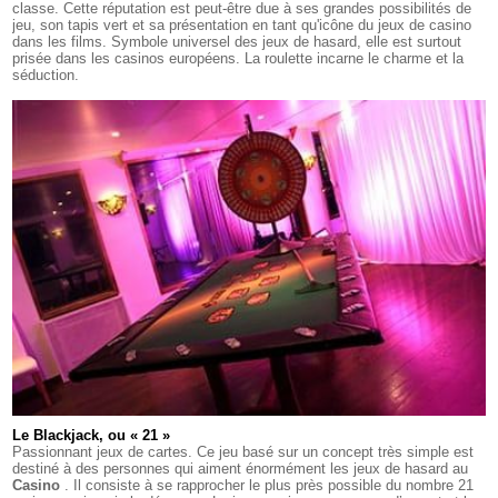
classe. Cette réputation est peut-être due à ses grandes possibilités de
jeu, son tapis vert et sa présentation en tant qu'icône du jeux de casino
dans les films. Symbole universel des jeux de hasard, elle est surtout
prisée dans les casinos européens. La roulette incarne le charme et la
séduction.
Le
Blackjack
, ou « 21 »
Passionnant jeux de cartes. Ce jeu basé sur un concept très simple est
destiné à des personnes qui aiment énormément les jeux de hasard au
Casino
. Il consiste à se rapprocher le plus près possible du nombre 21