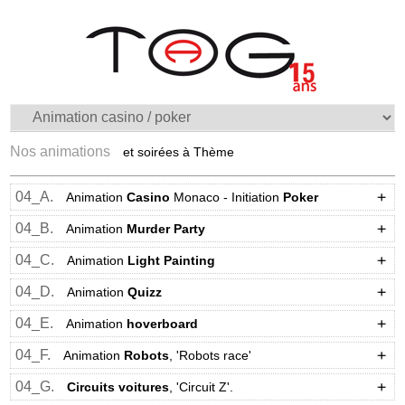
Nos animations
et soirées à Thème
04_A.
Animation
Casino
Monaco - Initiation
Poker
04_B.
Animation
Murder Party
04_C.
Animation
Light Painting
04_D.
Animation
Quizz
04_E.
Animation
hoverboard
04_F.
Animation
Robots
, 'Robots race'
04_G.
Circuits voitures
, 'Circuit Z'.