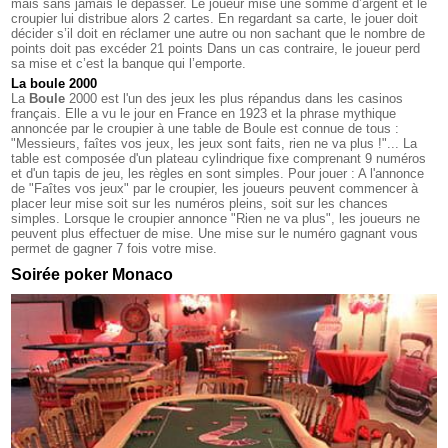
mais sans jamais le dépasser. Le joueur mise une somme d’argent et le
croupier lui distribue alors 2 cartes. En regardant sa carte, le jouer doit
décider s’il doit en réclamer une autre ou non sachant que le nombre de
points doit pas excéder 21 points Dans un cas contraire, le joueur perd
sa mise et c’est la banque qui l’emporte.
La boule 2000
La
Boule
2000 est l'un des jeux les plus répandus dans les casinos
français. Elle a vu le jour en France en 1923 et la phrase mythique
annoncée par le croupier à une table de Boule est connue de tous :
"Messieurs, faîtes vos jeux, les jeux sont faits, rien ne va plus !"... La
table est composée d'un plateau cylindrique fixe comprenant 9 numéros
et d'un tapis de jeu, les règles en sont simples. Pour jouer : A l'annonce
de "Faîtes vos jeux" par le croupier, les joueurs peuvent commencer à
placer leur mise soit sur les numéros pleins, soit sur les chances
simples. Lorsque le croupier annonce "Rien ne va plus", les joueurs ne
peuvent plus effectuer de mise. Une mise sur le numéro gagnant vous
permet de gagner 7 fois votre mise.
Soirée poker Monaco