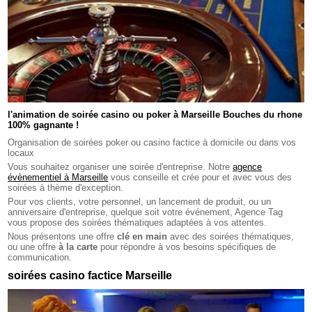
l'animation de soirée casino ou poker à Marseille Bouches du rhone
100% gagnante !
Organisation de soirées poker ou casino factice à domicile ou dans vos
locaux
Vous souhaitez organiser une soirée d'entreprise. Notre
agence
évènementiel à Marseille
vous conseille et crée pour et avec vous des
soirées à thème d'exception.
Pour vos clients, votre personnel, un lancement de produit, ou un
anniversaire d'entreprise, quelque soit votre événement, Agence Tag
vous propose des soirées thématiques adaptées à vos attentes.
Nous présentons une offre
clé en main
avec des soirées thématiques,
ou une offre
à la carte
pour répondre à vos besoins spécifiques de
communication.
soirées casino factice Marseille