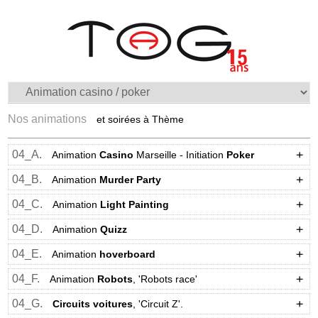
Nos animations
et soirées à Thème
04_A.
Animation
Casino
Marseille - Initiation
Poker
04_B.
Animation
Murder Party
04_C.
Animation
Light Painting
04_D.
Animation
Quizz
04_E.
Animation
hoverboard
04_F.
Animation
Robots
, 'Robots race'
04_G.
Circuits voitures
, 'Circuit Z'.