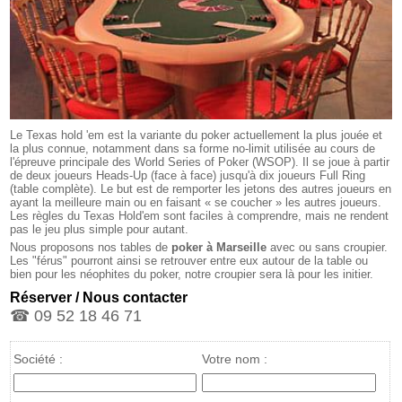
Le Texas hold 'em est la variante du poker actuellement la plus jouée et
la plus connue, notamment dans sa forme no-limit utilisée au cours de
l'épreuve principale des World Series of Poker (WSOP). Il se joue à partir
de deux joueurs Heads-Up (face à face) jusqu'à dix joueurs Full Ring
(table complète). Le but est de remporter les jetons des autres joueurs en
ayant la meilleure main ou en faisant « se coucher » les autres joueurs.
Les règles du Texas Hold'em sont faciles à comprendre, mais ne rendent
pas le jeu plus simple pour autant.
Nous proposons nos tables de
poker à Marseille
avec ou sans croupier.
Les "férus" pourront ainsi se retrouver entre eux autour de la table ou
bien pour les néophites du poker, notre croupier sera là pour les initier.
Réserver / Nous contacter
☎ 09 52 18 46 71
Société :
Votre nom :