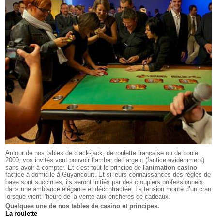
Autour de nos tables de black-jack, de roulette française ou de boule
2000, vos invités vont pouvoir flamber de l’argent (factice évidemment)
sans avoir à compter. Et c'est tout le principe de l'
animation casino
factice à domicile à Guyancourt. Et si leurs connaissances des règles de
base sont succintes, ils seront initiés par des croupiers professionnels
dans une ambiance élégante et décontractée. La tension monte d’un cran
lorsque vient l’heure de la vente aux enchères de cadeaux.
Quelques une de nos tables de casino et principes.
La roulette