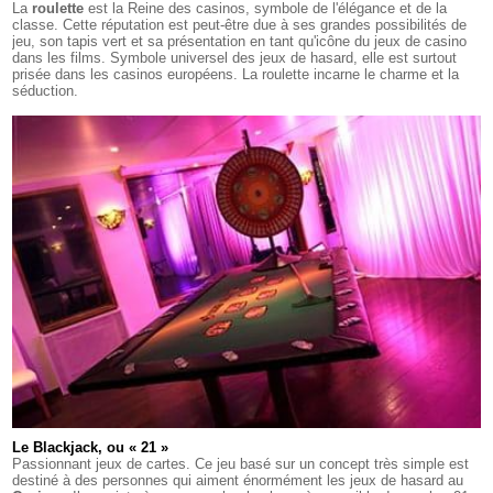
La
roulette
est la Reine des casinos, symbole de l'élégance et de la
classe. Cette réputation est peut-être due à ses grandes possibilités de
jeu, son tapis vert et sa présentation en tant qu'icône du jeux de casino
dans les films. Symbole universel des jeux de hasard, elle est surtout
prisée dans les casinos européens. La roulette incarne le charme et la
séduction.
Le
Blackjack
, ou « 21 »
Passionnant jeux de cartes. Ce jeu basé sur un concept très simple est
destiné à des personnes qui aiment énormément les jeux de hasard au