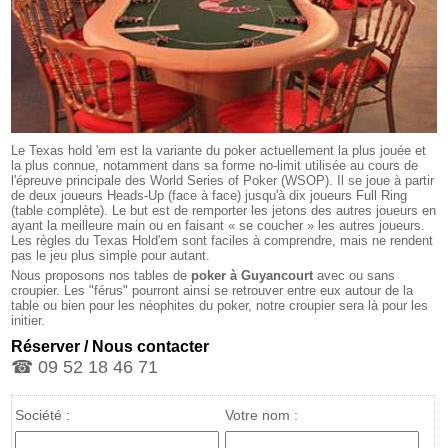
Le Texas hold 'em est la variante du poker actuellement la plus jouée et
la plus connue, notamment dans sa forme no-limit utilisée au cours de
l'épreuve principale des World Series of Poker (WSOP). Il se joue à partir
de deux joueurs Heads-Up (face à face) jusqu'à dix joueurs Full Ring
(table complète). Le but est de remporter les jetons des autres joueurs en
ayant la meilleure main ou en faisant « se coucher » les autres joueurs.
Les règles du Texas Hold'em sont faciles à comprendre, mais ne rendent
pas le jeu plus simple pour autant.
Nous proposons nos tables de
poker à Guyancourt
avec ou sans
croupier. Les "férus" pourront ainsi se retrouver entre eux autour de la
table ou bien pour les néophites du poker, notre croupier sera là pour les
initier.
Réserver / Nous contacter
☎ 09 52 18 46 71
Société :
Votre nom :