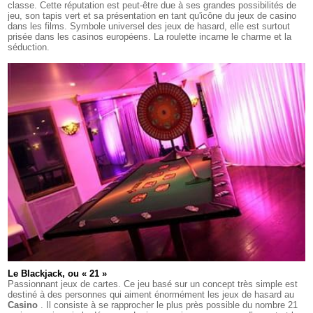
classe. Cette réputation est peut-être due à ses grandes possibilités de
jeu, son tapis vert et sa présentation en tant qu'icône du jeux de casino
dans les films. Symbole universel des jeux de hasard, elle est surtout
prisée dans les casinos européens. La roulette incarne le charme et la
séduction.
Le
Blackjack
, ou « 21 »
Passionnant jeux de cartes. Ce jeu basé sur un concept très simple est
destiné à des personnes qui aiment énormément les jeux de hasard au
Casino
. Il consiste à se rapprocher le plus près possible du nombre 21