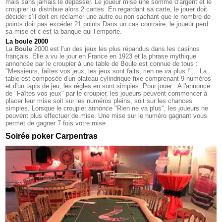
mais sans jamais le dépasser. Le joueur mise une somme d’argent et le
croupier lui distribue alors 2 cartes. En regardant sa carte, le jouer doit
décider s’il doit en réclamer une autre ou non sachant que le nombre de
points doit pas excéder 21 points Dans un cas contraire, le joueur perd
sa mise et c’est la banque qui l’emporte.
La boule 2000
La
Boule
2000 est l'un des jeux les plus répandus dans les casinos
français. Elle a vu le jour en France en 1923 et la phrase mythique
annoncée par le croupier à une table de Boule est connue de tous :
"Messieurs, faîtes vos jeux, les jeux sont faits, rien ne va plus !"... La
table est composée d'un plateau cylindrique fixe comprenant 9 numéros
et d'un tapis de jeu, les règles en sont simples. Pour jouer : A l'annonce
de "Faîtes vos jeux" par le croupier, les joueurs peuvent commencer à
placer leur mise soit sur les numéros pleins, soit sur les chances
simples. Lorsque le croupier annonce "Rien ne va plus", les joueurs ne
peuvent plus effectuer de mise. Une mise sur le numéro gagnant vous
permet de gagner 7 fois votre mise.
Soirée poker Carpentras