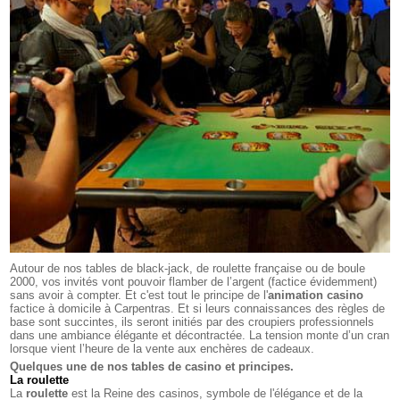
Autour de nos tables de black-jack, de roulette française ou de boule
2000, vos invités vont pouvoir flamber de l’argent (factice évidemment)
sans avoir à compter. Et c'est tout le principe de l'
animation casino
factice à domicile à Carpentras. Et si leurs connaissances des règles de
base sont succintes, ils seront initiés par des croupiers professionnels
dans une ambiance élégante et décontractée. La tension monte d’un cran
lorsque vient l’heure de la vente aux enchères de cadeaux.
Quelques une de nos tables de casino et principes.
La roulette
La
roulette
est la Reine des casinos, symbole de l'élégance et de la