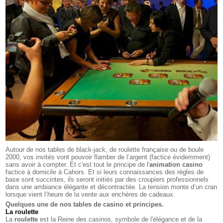
Autour de nos tables de black-jack, de roulette française ou de boule
2000, vos invités vont pouvoir flamber de l’argent (factice évidemment)
sans avoir à compter. Et c'est tout le principe de l'
animation casino
factice à domicile à Cahors. Et si leurs connaissances des règles de
base sont succintes, ils seront initiés par des croupiers professionnels
dans une ambiance élégante et décontractée. La tension monte d’un cran
lorsque vient l’heure de la vente aux enchères de cadeaux.
Quelques une de nos tables de casino et principes.
La roulette
La
roulette
est la Reine des casinos, symbole de l'élégance et de la