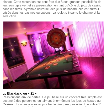
classe. Cette réputation est peut-être due à ses grandes possibilités de
jeu, son tapis vert et sa présentation en tant qu'icône du jeux de casino
dans les films. Symbole universel des jeux de hasard, elle est surtout
prisée dans les casinos européens. La roulette incarne le charme et la
séduction.
Le
Blackjack
, ou « 21 »
Passionnant jeux de cartes. Ce jeu basé sur un concept très simple est
destiné à des personnes qui aiment énormément les jeux de hasard au
Casino
. Il consiste à se rapprocher le plus près possible du nombre 21