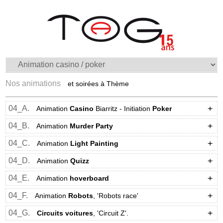
Nos animations
et soirées à Thème
04_A.
Animation
Casino
Biarritz - Initiation
Poker
04_B.
Animation
Murder Party
04_C.
Animation
Light Painting
04_D.
Animation
Quizz
04_E.
Animation
hoverboard
04_F.
Animation
Robots
, 'Robots race'
04_G.
Circuits voitures
, 'Circuit Z'.