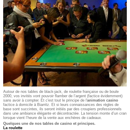
Autour de nos tables de black-jack, de roulette française ou de boule
2000, vos invités vont pouvoir flamber de l’argent (factice évidemment)
sans avoir à compter. Et c'est tout le principe de l'
animation casino
factice à domicile à Biarritz. Et si leurs connaissances des règles de
base sont succintes, ils seront initiés par des croupiers professionnels
dans une ambiance élégante et décontractée. La tension monte d’un cran
lorsque vient l’heure de la vente aux enchères de cadeaux.
Quelques une de nos tables de casino et principes.
La roulette