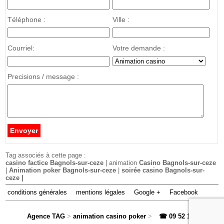
Téléphone :
Ville :
Courriel:
Votre demande :
Precisions / message :
Tag associés à cette page :
casino factice Bagnols-sur-ceze
| animation
Casino Bagnols-sur-ceze
|
Animation poker Bagnols-sur-ceze
|
soirée casino Bagnols-sur-
ceze |
conditions générales
mentions légales
Google +
Facebook
Agence TAG
>
animation casino poker
>
☎ 09 52 18 46 71