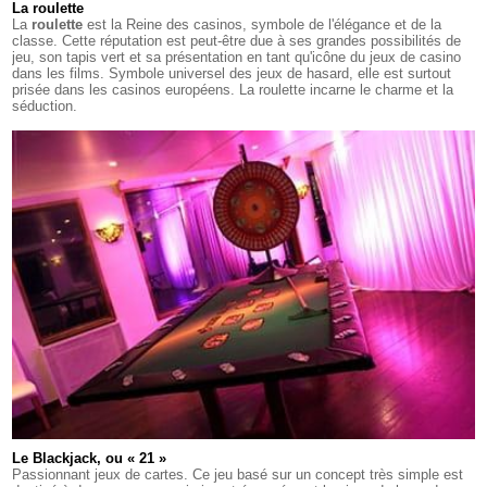
La roulette
La
roulette
est la Reine des casinos, symbole de l'élégance et de la
classe. Cette réputation est peut-être due à ses grandes possibilités de
jeu, son tapis vert et sa présentation en tant qu'icône du jeux de casino
dans les films. Symbole universel des jeux de hasard, elle est surtout
prisée dans les casinos européens. La roulette incarne le charme et la
séduction.
Le
Blackjack
, ou « 21 »
Passionnant jeux de cartes. Ce jeu basé sur un concept très simple est